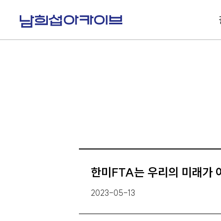
S
k
i
p
t
o
c
o
n
t
e
n
t
한미FTA는 우리의 미래가
2023-05-13