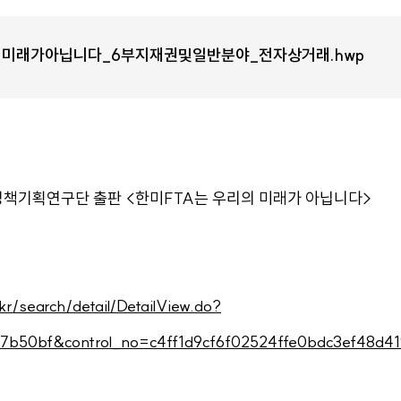
리의미래가아닙니다_6부지재권및일반분야_전자상거래.hwp
책기획연구단 출판 <한미FTA는 우리의 미래가 아닙니다>
kr/search/detail/DetailView.do?
b50bf&control_no=c4ff1d9cf6f02524ffe0bdc3ef48d41