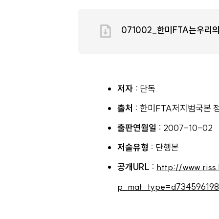
071002_한미FTA는우
저자 :
단독
출처 :
한미FTA저지범국본 정
출판연월일 :
2007-10-02
저술유형 :
단행본
공개URL :
http://www.riss.
p_mat_type=d7345961987