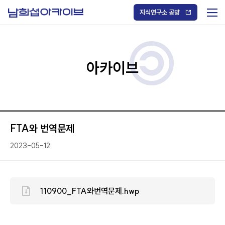
S
k
지식연구소 공방
i
메
p
t
뉴
o
열
c
기
o
/
n
아카이브
닫
t
기
e
n
t
FTA와 번역문제
2023-05-12
110900_FTA와번역문제.hwp