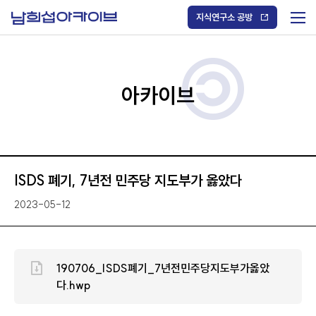
S
k
지식연구소 공방
i
메
p
t
뉴
o
열
c
기
o
/
n
아카이브
닫
t
기
e
n
t
ISDS 폐기, 7년전 민주당 지도부가 옳았다
2023-05-12
190706_ISDS폐기_7년전민주당지도부가옳았
다.hwp