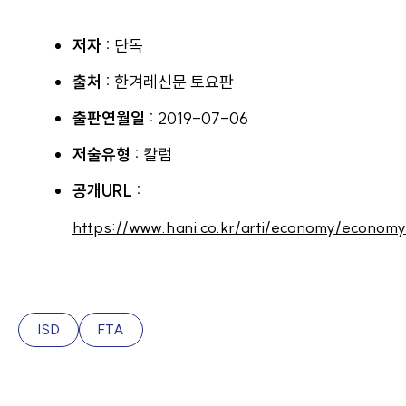
저자 :
단독
출처 :
한겨레신문 토요판
출판연월일 :
2019-07-06
저술유형 :
칼럼
공개URL :
https://www.hani.co.kr/arti/economy/econom
ISD
FTA